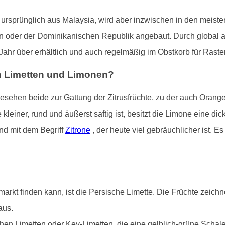
t ursprünglich aus Malaysia, wird aber inzwischen in den meist
en oder der Dominikanischen Republik angebaut. Durch global 
hr über erhältlich und auch regelmäßig im Obstkorb für Raste
n Limetten und Limonen?
sehen beide zur Gattung der Zitrusfrüchte, zu der auch Orang
leiner, rund und äußerst saftig ist, besitzt die Limone eine dic
nd mit dem Begriff
Zitrone
, der heute viel gebräuchlicher ist. E
rkt finden kann, ist die Persische Limette. Die Früchte zeichne
aus.
hen Limetten oder Key-Limetten, die eine gelblich-grüne Schale